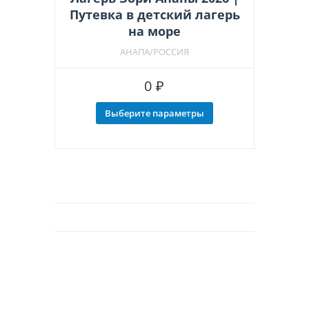
Путевка в детский лагерь
на море
АНАПА/РОССИЯ
0
₽
Выберите параметры
Этот
товар
имеет
несколько
вариаций.
Опции
можно
выбрать
на
странице
товара.