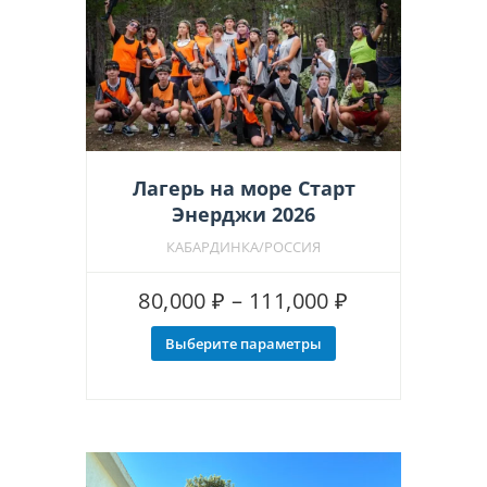
Лагерь на море Старт
Энерджи 2026
КАБАРДИНКА/РОССИЯ
Диапазон
80,000
₽
–
111,000
₽
цен:
Выберите параметры
Этот
80,000 ₽
товар
–
имеет
несколько
111,000 ₽
вариаций.
Опции
можно
выбрать