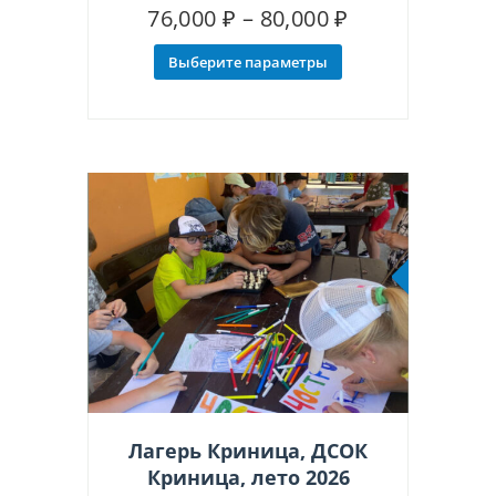
Диапазон
76,000
₽
–
80,000
₽
цен:
Выберите параметры
Этот
76,000 ₽
товар
–
имеет
несколько
80,000 ₽
вариаций.
Опции
можно
выбрать
на
странице
товара.
Рекоменд
Лагерь Криница, ДСОК
Криница, лето 2026