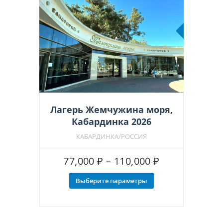
на
странице
товара.
Рекоменд
Лагерь Жемчужина моря,
Кабардинка 2026
КАБАРДИНКА/РОССИЯ
Диапазон
77,000
₽
–
110,000
₽
цен:
Выберите параметры
Этот
77,000 ₽
товар
–
имеет
несколько
110,000 ₽
вариаций.