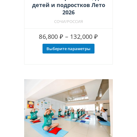
детей и подростков Лето
2026
СОЧИ/РОССИЯ
Диапазон
86,800
₽
–
132,000
₽
цен:
Выберите параметры
Этот
86,800 ₽
товар
–
имеет
несколько
132,000 ₽
вариаций.
Опции
можно
выбрать
на
странице
товара.