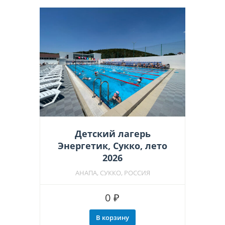
Опции
можно
выбрать
на
странице
товара.
Детский лагерь
Энергетик, Сукко, лето
2026
АНАПА, СУККО, РОССИЯ
0
₽
В корзину