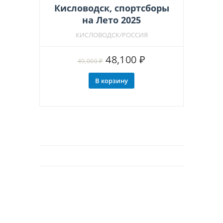
Кисловодск, спортсборы
на Лето 2025
КИСЛОВОДСК/РОССИЯ
Первоначальная
Текущая
48,100
₽
49,000
₽
цена
цена:
В корзину
составляла
48,100 ₽.
49,000 ₽.