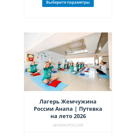
Выберите параметры
Этот
86,800 ₽
товар
–
имеет
несколько
132,000 ₽
вариаций.
Опции
можно
выбрать
на
странице
товара.
Лагерь Жемчужина
России Анапа | Путевка
на лето 2026
АНАПА/РОССИЯ