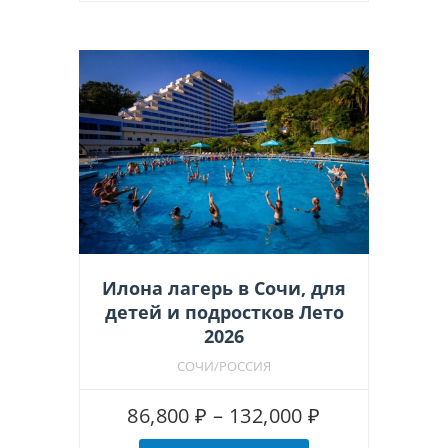
несколько
98,700 ₽
вариаций.
Опции
можно
выбрать
на
странице
товара.
Илона лагерь в Сочи, для
детей и подростков Лето
2026
СОЧИ/РОССИЯ
Диапазон
86,800
₽
–
132,000
₽
цен: