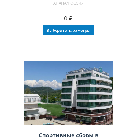
АНАПА/РОССИЯ
0
₽
Выберите параметры
Этот
товар
имеет
несколько
вариаций.
Опции
можно
выбрать
на
странице
товара.
Спортивные сборы в