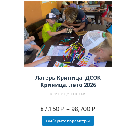
можно
выбрать
на
странице
товара.
Рекоменд
Лагерь Криница, ДСОК
Криница, лето 2026
КРИНИЦА/РОССИЯ
Диапазон
87,150
₽
–
98,700
₽
цен:
Выберите параметры
Этот
87,150 ₽
товар
–
имеет