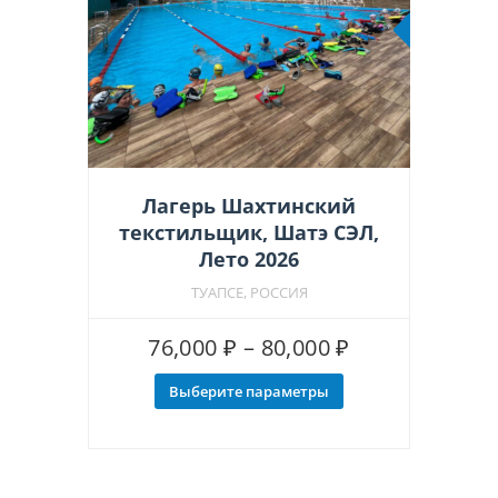
Рекоменд
Лагерь Шахтинский
текстильщик, Шатэ СЭЛ,
Лето 2026
ТУАПСЕ, РОССИЯ
Диапазон
76,000
₽
–
80,000
₽
цен:
Выберите параметры
Этот
76,000 ₽
товар
–
имеет
несколько
80,000 ₽
вариаций.
Опции