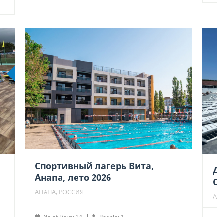
49,000 ₽.
Рекомендуем
Спортивный лагерь Вита,
Анапа, лето 2026
АНАПА, РОССИЯ
А
No of Days: 14
People: 1