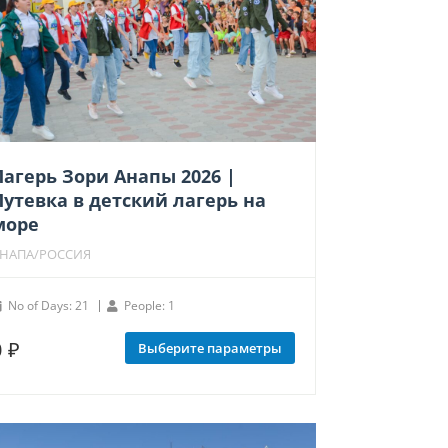
товара.
Лагерь Зори Анапы 2026 |
Путевка в детский лагерь на
море
НАПА/РОССИЯ
No of Days: 21
People: 1
0
₽
Этот
Выберите параметры
товар
имеет
несколько
вариаций.
Опции