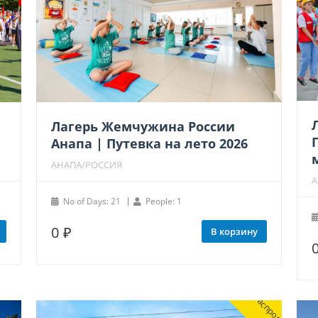
Лагерь Жемчужина России
Анапа | Путевка на лето 2026
АНАПА/РОССИЯ
А
No of Days: 21
People: 1
0
₽
В корзину
Распродажа