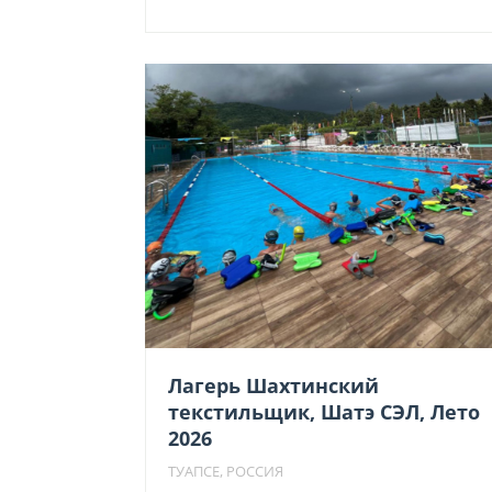
86,800 ₽
несколько
вариаций.
–
Опции
132,000 ₽
можно
выбрать
на
странице
товара.
Лагерь Шахтинский
текстильщик, Шатэ СЭЛ, Лето
2026
ТУАПСЕ, РОССИЯ