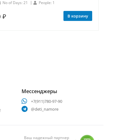
No of Days: 21
People: 1
0
₽
В корзину
Мессенджеры
+7(911)780-97-90
@deti_namore
!
Ваш надежный партнер