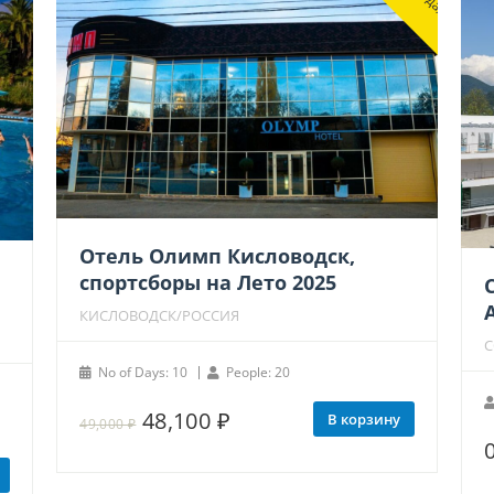
Отель Олимп Кисловодск,
спортсборы на Лето 2025
КИСЛОВОДСК/РОССИЯ
С
No of Days: 10
People: 20
Первоначальная
Текущая
48,100
₽
В корзину
49,000
₽
цена
цена:
составляла
48,100 ₽.