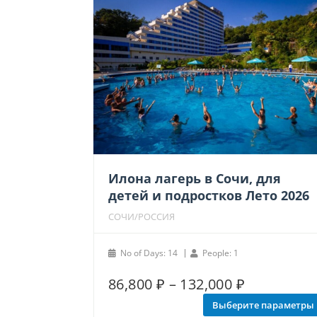
Илона лагерь в Сочи, для
детей и подростков Лето 2026
СОЧИ/РОССИЯ
No of Days: 14
People: 1
Диапазон
86,800
₽
–
132,000
₽
Этот
товар
цен:
Выберите параметры
имеет