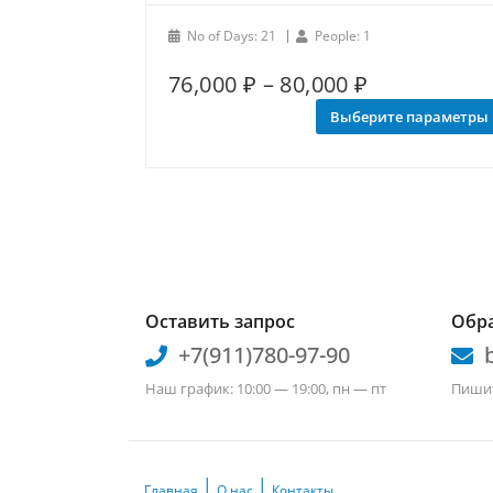
No of Days: 21
People: 1
Диапазон
76,000
₽
–
80,000
₽
Этот
товар
цен:
Выберите параметры
имеет
76,000 ₽
несколько
вариаций.
–
Опции
80,000 ₽
можно
выбрать
на
странице
товара.
Оставить запрос
Обра
+7(911)780-97-90
Наш график: 10:00 — 19:00, пн — пт
Пишит
Главная
О нас
Контакты