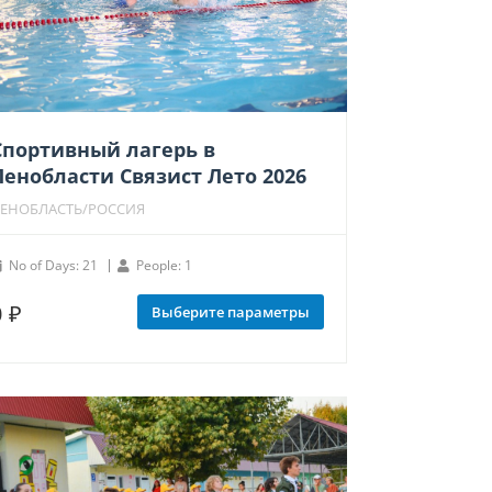
Спортивный лагерь в
Ленобласти Связист Лето 2026
ЕНОБЛАСТЬ/РОССИЯ
No of Days: 21
People: 1
0
₽
Этот
Выберите параметры
товар
имеет
несколько
вариаций.
Опции
можно
выбрать
на
странице