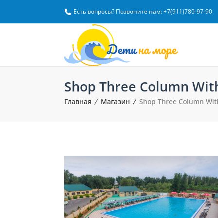
Есть вопросы? Позвоните нам: +7(911)780-97-90
Shop Three Column With
Главная
Магазин
Shop Three Column With